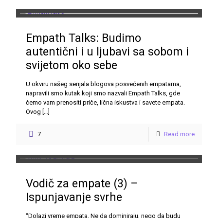
Empath Talks: Budimo
autentični i u ljubavi sa sobom i
svijetom oko sebe
U okviru našeg serijala blogova posvećenih empatama,
napravili smo kutak koji smo nazvali Empath Talks, gde
ćemo vam prenositi priče, lična iskustva i savete empata.
Ovog
[…]
7
Read more
Vodič za empate (3) –
Ispunjavanje svrhe
“Dolazi vreme empata. Ne da dominiraju, nego da budu