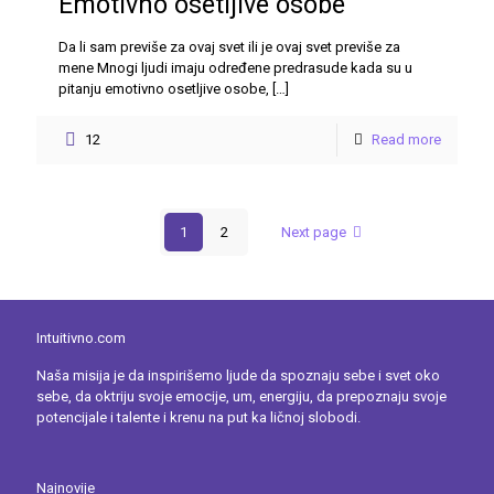
Emotivno osetljive osobe
Da li sam previše za ovaj svet ili je ovaj svet previše za
mene Mnogi ljudi imaju određene predrasude kada su u
pitanju emotivno osetljive osobe,
[…]
12
Read more
1
2
Next page
Intuitivno.com
Naša misija je da inspirišemo ljude da spoznaju sebe i svet oko
sebe, da oktriju svoje emocije, um, energiju, da prepoznaju svoje
potencijale i talente i krenu na put ka ličnoj slobodi.
Najnovije