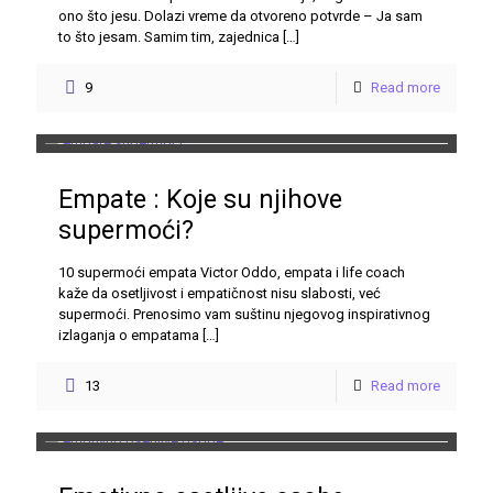
ono što jesu. Dolazi vreme da otvoreno potvrde – Ja sam
to što jesam. Samim tim, zajednica
[…]
9
Read more
Empate : Koje su njihove
supermoći?
10 supermoći empata Victor Oddo, empata i life coach
kaže da osetljivost i empatičnost nisu slabosti, već
supermoći. Prenosimo vam suštinu njegovog inspirativnog
izlaganja o empatama
[…]
13
Read more