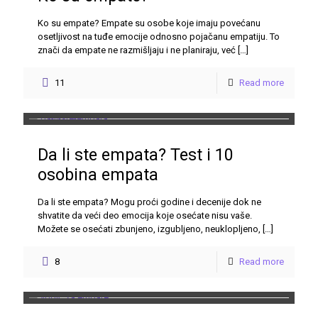
Ko su empate? Empate su osobe koje imaju povećanu
osetljivost na tuđe emocije odnosno pojačanu empatiju. To
znači da empate ne razmišljaju i ne planiraju, već
[…]
11
Read more
Da li ste empata? Test i 10
osobina empata
Da li ste empata? Mogu proći godine i decenije dok ne
shvatite da veći deo emocija koje osećate nisu vaše.
Možete se osećati zbunjeno, izgubljeno, neuklopljeno,
[…]
8
Read more