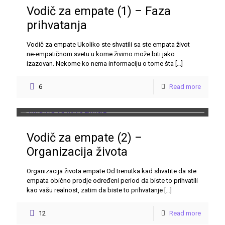
Vodič za empate (1) – Faza
prihvatanja
Vodič za empate Ukoliko ste shvatili sa ste empata život
ne-empatičnom svetu u kome živimo može biti jako
izazovan. Nekome ko nema informaciju o tome šta
[…]
6
Read more
Vodič za empate (2) –
Organizacija života
Organizacija života empate Od trenutka kad shvatite da ste
empata obično prodje određeni period da biste to prihvatili
kao vašu realnost, zatim da biste to prihvatanje
[…]
12
Read more