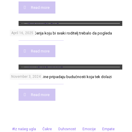
Read more
Adolescence: Serija koju bi svaki roditelj trebalo da pogleda
April 16, 2025
Read more
Osho: Ženske osobine pripadaju budućnosti koja tek dolazi
November 3, 2024
Read more
#Iz našeg ugla
Čakre
Duhovnost
Emocije
Empate