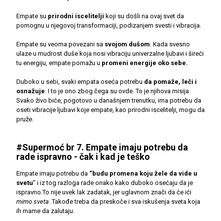
Empate su
prirodni iscelitelji
koji su došli na ovaj svet da
pomognu u njegovoj transformaciji, podizanjem svesti i vibracija.
Empate su veoma povezani sa
svojom dušom
. Kada svesno
ulaze u mudrost duše koja nosi vibraciju univerzalne ljubavi i šireći
tu energiju, empate pomažu u
promeni energije oko sebe.
Duboko u sebi, svaki empata oseća potrebu
da pomaže, leči i
osnažuje
. I to je ono zbog čega su ovde. To je njihova misija.
Svako živo biće, pogotovo u današnjem trenutku, ima potrebu da
oseti vibracije ljubavi koje empate, kao prirodni iscelitelji, mogu da
pruže.
#Supermoć br 7. Empate imaju potrebu da
rade ispravno - čak i kad je teško
Empate imaju potrebu da
“budu promena koju žele da vide u
svetu
” i iz tog razloga rade onako kako duboko osećaju da je
ispravno.To nije uvek lak zadatak, jer uglavnom znači da će ići
mimo sveta
. Takođe treba da preskoče i sva iskušenja sveta koja
ih mame da zalutaju.