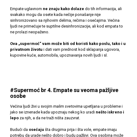
Empate uglavnom
ne znaju kako dolaze
do tih informacija, ali
svakako mogu da osete kada nečije ponašanje nije
sinhronizovano sa njihovim delima, rečima i osećajima. Većina
ljudi ne primećuje te suptilne desinhronizacije, ali kod empata to
ne prolazi neopaženo.
Ova „supermoć“ vam može biti od koristi kako poslu, tako i u
privatnom životu
i dati vam prednost kod sklapanja ugovora,
kupovine kuće, automobila, upoznavanja novih ljudi i sl.
#Supermoć br 4. Empate su veoma pažljive
osobe
Većina ljudi živi u svojim
malim svetovima
upetljana u probleme i
jako se iznenade kada upoznaju nekog ko uradi
nešto iskreno i
lepo
za njih, a da ne traži ništa zauzvrat.
Budući da
osećaju
šta drugima prija i šta vole, empate imaju
potrebu da urade nešto dobro i budu pažljivi. Ova osobina može