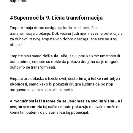
supermoć.
#Supermoć br 9. Lična transformacija
Empate imaju dobru navigaciju kada je njihova lična
transformacija u pitanju. Dok većina ljudi nije ni svesna potencijala
za duhovni razvoj, empate vrlo dobro osećaju i snalaze se u toj
oblasti.
Empate nisu samo
došle da leče,
šalju poruke kroz umetnost ili
budu primer, empate su došle da pokažu drugima da je moguće
duhovno se transformisati.
Empate pre dolaska u fizički svet, često
biraju teške roditelje i
okolnosti
, samo kako bi pokazali drugim ljudima da postoji
mogućnost izlaska iz takvih situacija.
A
mogućnost leži u tome da se usaglase sa svojim višim JA i
svojim srcem.
Na taj način empate pokazuju da svako može da
krene tim putem i da u svima leži taj potencijal.