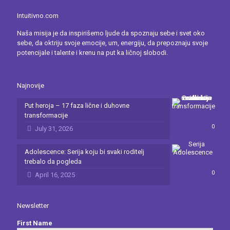
Intuitivno.com
Naša misija je da inspirišemo ljude da spoznaju sebe i svet oko
sebe, da oktriju svoje emocije, um, energiju, da prepoznaju svoje
potencijale i talente i krenu na put ka ličnoj slobodi.
Najnovije
Put heroja – 17 faza lične i duhovne
transformacije
0
July 31, 2026
Adolescence: Serija koju bi svaki roditelj
trebalo da pogleda
0
April 16, 2025
Newsletter
First Name