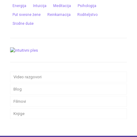
Energija
Intuicija
Meditacija
Psihologija
Put svesne žene
Reinkarnacija
Roditeljstvo
Srodne duše
Video razgovori
Blog
Filmovi
Knjige