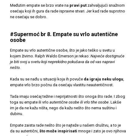
Međutim empate se brzo vrate na
pravi put
zahvaljujući snažnom
osećaju koji ih gura da rade ispravne stvari. Jer kad rade suprotno
ne osećaju se dobro.
#Supermoć br 8. Empate su vrlo autentične
osobe
Empate su vrlo autentične osobe, što je jako teško u svetu u
kojem živimo. Ralph Waldo Emerson je rekao:
Najveće dostignuće
je biti svoj u svetu koji neprekidno pokušava da od vas napravi
nešto.
Kada su se nađu u situaciji koja ih povuče
da igraju neku ulogu
,
empate vrlo brzo počnu da osećaju vlastitu neautentičnost.
Tada imaju osećaj težine i neprijatnosti što onoga što rade. I zbog
toga su empate ili vrlo
autentične osobe ili vrlo tihe osobe
. Lakše
im je da ne kažu ništa, nego da kažu nešto što nema suštinu i
dubinu.
Empate zaista rade nešto što je najteže u našem društvu, a to je
da su autentični,
što može inspirisati
mnoge i zato je ovo njihova