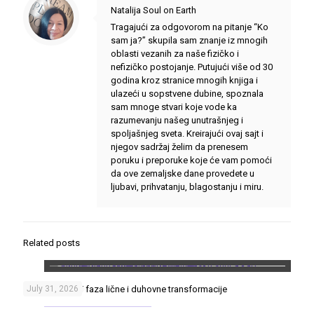
Natalija Soul on Earth
Tragajući za odgovorom na pitanje “Ko
sam ja?” skupila sam znanje iz mnogih
oblasti vezanih za naše fizičko i
nefizičko postojanje. Putujući više od 30
godina kroz stranice mnogih knjiga i
ulazeći u sopstvene dubine, spoznala
sam mnoge stvari koje vode ka
razumevanju našeg unutrašnjeg i
spoljašnjeg sveta. Kreirajući ovaj sajt i
njegov sadržaj želim da prenesem
poruku i preporuke koje će vam pomoći
da ove zemaljske dane provedete u
ljubavi, prihvatanju, blagostanju i miru.
Related posts
Put heroja – 17 faza lične i duhovne transformacije
July 31, 2026