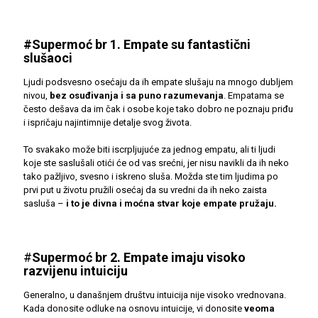
#Supermoć br 1. Empate su fantastični
slušaoci
Ljudi podsvesno osećaju da ih empate slušaju na mnogo dubljem
nivou,
bez osuđivanja i sa puno razumevanja
. Empatama se
često dešava da im čak i osobe koje tako dobro ne poznaju priđu
i ispričaju najintimnije detalje svog života.
To svakako može biti iscrpljujuće za jednog empatu, ali ti ljudi
koje ste saslušali otići će od vas srećni, jer nisu navikli da ih neko
tako pažljivo, svesno i iskreno sluša. Možda ste tim ljudima po
prvi put u životu pružili osećaj da su vredni da ih neko zaista
sasluša –
i to je divna i moćna stvar koje empate pružaju.
#
Supermoć br 2. Empate imaju visoko
razvijenu intuiciju
Generalno, u današnjem društvu intuicija nije visoko vrednovana.
Kada donosite odluke na osnovu intuicije, vi donosite
veoma