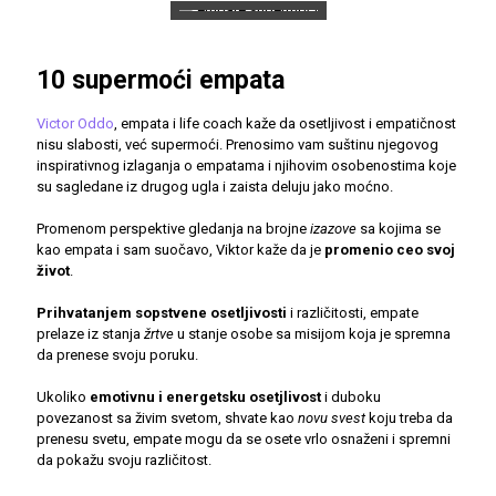
10 supermoći empata
Victor Oddo
, empata i life coach kaže da osetljivost i empatičnost
nisu slabosti, već supermoći. Prenosimo vam suštinu njegovog
inspirativnog izlaganja o empatama i njihovim osobenostima koje
su sagledane iz drugog ugla i zaista deluju jako moćno.
Promenom perspektive gledanja na brojne
izazove
sa kojima se
kao empata i sam suočavo, Viktor kaže da je
promenio ceo svoj
život
.
Prihvatanjem sopstvene osetljivosti
i različitosti, empate
prelaze iz stanja
žrtve
u stanje osobe sa misijom koja je spremna
da prenese svoju poruku.
Ukoliko
emotivnu i energetsku osetjlivost
i duboku
povezanost sa živim svetom, shvate kao
novu svest
koju treba da
prenesu svetu, empate mogu da se osete vrlo osnaženi i spremni
da pokažu svoju različitost.