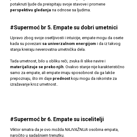
potaknuti ljude da preispitaju svoje stavove i promene
perspektivu gledanja
na odnose sa ljudima.
#Supermoć br 5. Empate su dobri umetnici
Upravo zbog svoje osetljivosti i intuicije, empate mogu da osete
kada su povezani
sa univerzalnom energijom
i da iz takvog
stanja kreiraju neverovatna umetnička dela.
Tada umetnost, bilo u obliku reči, zvuka ili slike navire i
materijalizuje se preko njih
. Ovakvo stanje nije karakteristično
samo za empate, ali empate imaju sposobnost da ga lakše
prepoznaju, što im daje
prednost
koju mogu da iskoriste za
izražavanje kroz umetnost..
#Supermoć br 6. Empate su iscelitelji
Viktor smatra da je ovo možda
NAJVAŽNIJA
osobina empata,
naročito u sadašnjem trenutku.