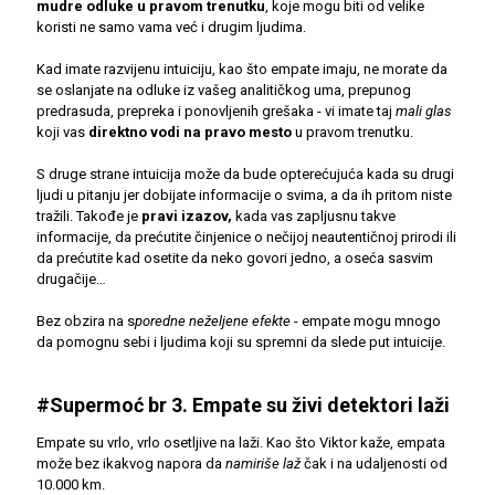
mudre odluke u pravom trenutku
, koje mogu biti od velike
koristi ne samo vama već i drugim ljudima.
Kad imate razvijenu intuiciju, kao što empate imaju, ne morate da
se oslanjate na odluke iz vašeg analitičkog uma, prepunog
predrasuda, prepreka i ponovljenih grešaka - vi imate taj
mali glas
koji vas
direktno vodi na pravo mesto
u pravom trenutku.
S druge strane intuicija može da bude opterećujuća kada su drugi
ljudi u pitanju jer dobijate informacije o svima, a da ih pritom niste
tražili. Takođe je
pravi izazov,
kada vas zapljusnu takve
informacije, da prećutite činjenice o nečijoj neautentičnoj prirodi ili
da prećutite kad osetite da neko govori jedno, a oseća sasvim
drugačije…
Bez obzira na s
poredne neželjene efekte
- empate mogu mnogo
da pomognu sebi i ljudima koji su spremni da slede put intuicije.
#Supermoć br 3. Empate su živi detektori laži
Empate su vrlo, vrlo osetljive na laži. Kao što Viktor kaže, empata
može bez ikakvog napora da
namiriše laž
čak i na udaljenosti od
10.000 km.