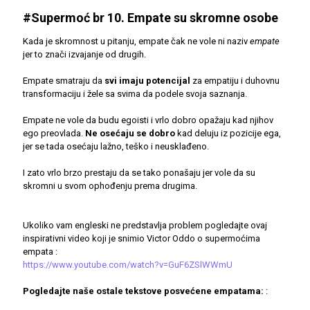
#Supermoć br 10. Empate su skromne osobe
Kada je skromnost u pitanju, empate čak ne vole ni naziv
empate
jer to znači izvajanje od drugih.
Empate smatraju da
svi imaju potencijal
za empatiju i duhovnu
transformaciju i žele sa svima da podele svoja saznanja.
Empate ne vole da budu egoisti i vrlo dobro opažaju kad njihov
ego preovlada.
Ne osećaju se dobro
kad deluju iz pozicije ega,
jer se tada osećaju lažno, teško i neusklađeno.
I zato vrlo brzo prestaju da se tako ponašaju jer vole da su
skromni u svom ophođenju prema drugima.
Ukoliko vam engleski ne predstavlja problem pogledajte ovaj
inspirativni video koji je snimio Victor Oddo o supermoćima
empata :
https://www.youtube.com/watch?v=GuF6ZSlWWmU
Pogledajte naše ostale tekstove posvećene empatama:
: