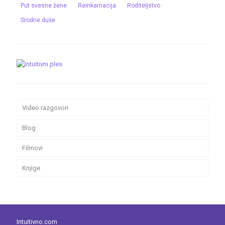
Put svesne žene
Reinkarnacija
Roditeljstvo
Srodne duše
Video razgovori
Blog
Filmovi
Knjige
Intuitivno.com