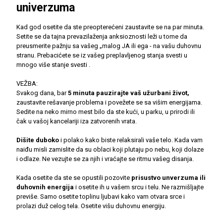
univerzuma
Kad god osetite da ste preopterećeni zaustavite se na par minuta.
Setite se da tajna prevazilaženja anksioznosti leži u tome da
preusmerite pažnju sa vašeg „malog JA ili ega - na vašu duhovnu
stranu. Prebacićete se iz vašeg preplavljenog stanja svesti u
mnogo više stanje svesti .
VEŽBA:
Svakog dana, bar
5 minuta pauzirajte vaš užurbani život,
zaustavite rešavanje problema i povežete se sa višim energijama.
Sedite na neko mirno mest bilo da ste kući, u parku, u prirodi ili
čak u vašoj kancelariji iza zatvorenih vrata.
Dišite duboko
i polako kako biste relaksirali vaše telo. Kada vam
naiđu misli zamislite da su oblaci koji plutaju po nebu, koji dolaze
i odlaze. Ne vezujte se za njih i vraćajte se ritmu vašeg disanja.
Kada osetite da ste se opustili pozovite
prisustvo unverzuma ili
duhovnih energija
i osetite ih u vašem srcu i telu. Ne razmišljajte
previše. Samo osetite toplinu ljubavi kako vam otvara srce i
prolazi duž celog tela. Osetite višu duhovnu energiju.