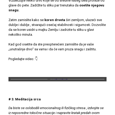
Vizuelizujte veliko drvo koje se od sredine vašeg dela proteže od
glave do pete. Zadržite tu sliku par trenutaka da
osetite njegovu
snagu.
Zatim zamislite kako se
koren drveta
širi zemljom, ulazeći sve
dublje i dublje , stvarajući osećaj stabilnosti i sigurnosti. Dozvolite
da se koren usidri u majku Zemlju i zadrzite tu sliku u glavi
nekoliko minuta.
Kad god osetite da ste preopterećeni zamislite da je vaše
„unutrašnje drvo“ sa vama i da će vam pruza snagu i zaštitu.
Pogledajte video: 👇
# 3. Meditacija srca
Da biste se oslobodili emocionalnog ili fizičkog stresa , izdvojite se
iz neposredne toksične situacije i napravite kratak predah ovom