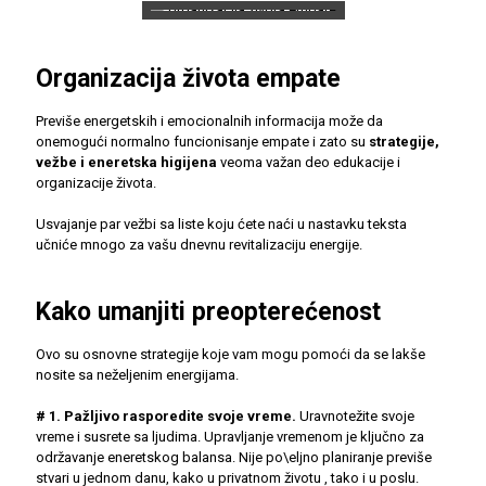
Organizacija života empate
Previše energetskih i emocionalnih informacija može da
onemogući normalno funcionisanje empate i zato su
strategije,
vežbe i eneretska higijena
veoma važan deo edukacije i
organizacije života.
Usvajanje par vežbi sa liste koju ćete naći u nastavku teksta
učniće mnogo za vašu dnevnu revitalizaciju energije.
Kako umanjiti preopterećenost
Ovo su osnovne strategije koje vam mogu pomoći da se lakše
nosite sa neželjenim energijama.
# 1. Pažljivo rasporedite svoje vreme.
Uravnotežite svoje
vreme i susrete sa ljudima. Upravljanje vremenom je ključno za
održavanje eneretskog balansa. Nije po\eljno planiranje previše
stvari u jednom danu, kako u privatnom životu , tako i u poslu.