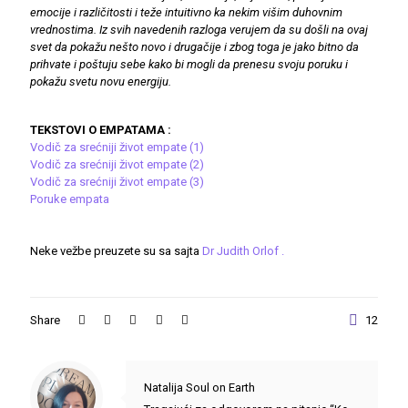
emocije i različitosti i teže intuitivno ka nekim višim duhovnim
vrednostima. Iz svih navedenih razloga verujem da su došli na ovaj
svet da pokažu nešto novo i drugačije i zbog toga je jako bitno da
prihvate i poštuju sebe kako bi mogli da prenesu svoju poruku i
pokažu svetu novu energiju.
TEKSTOVI O EMPATAMA :
Vodič za srećniji život empate (1)
Vodič za srećniji život empate (2)
Vodič za srećniji život empate (3)
Poruke empata
Neke vežbe preuzete su sa sajta
Dr Judith Orlof .
Share
12
Natalija Soul on Earth