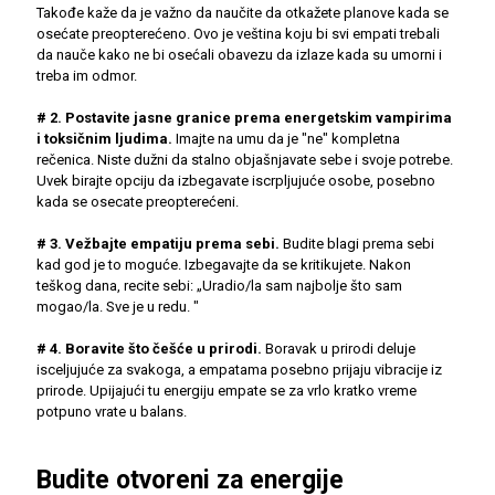
Takođe kaže da je važno da naučite da otkažete planove kada se
osećate preopterećeno. Ovo je veština koju bi svi empati trebali
da nauče kako ne bi osećali obavezu da izlaze kada su umorni i
treba im odmor.
# 2. Postavite jasne granice prema energetskim vampirima
i toksičnim ljudima.
Imajte na umu da je "ne" kompletna
rečenica. Niste dužni da stalno objašnjavate sebe i svoje potrebe.
Uvek birajte opciju da izbegavate iscrpljujuće osobe, posebno
kada se osecate preopterećeni.
# 3. Vežbajte empatiju prema sebi.
Budite blagi prema sebi
kad god je to moguće. Izbegavajte da se kritikujete. Nakon
teškog dana, recite sebi: „Uradio/la sam najbolje što sam
mogao/la. Sve je u redu. "
# 4. Boravite što češće u prirodi.
Boravak u prirodi deluje
isceljujuće za svakoga, a empatama posebno prijaju vibracije iz
prirode. Upijajući tu energiju empate se za vrlo kratko vreme
potpuno vrate u balans.
Budite otvoreni za energije