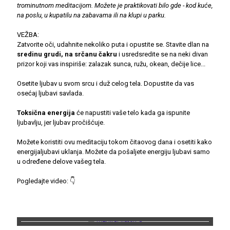
trominutnom meditacijom. Možete je praktikovati bilo gde - kod kuće,
na poslu, u kupatilu na zabavama ili na klupi u parku.
VEŽBA:
Zatvorite oči, udahnite nekoliko puta i opustite se. Stavite dlan na
sredinu grudi, na srčanu čakru
i usredsredite se na neki divan
prizor koji vas inspiriše: zalazak sunca, ružu, okean, dečije lice...
Osetite ljubav u svom srcu i duž celog tela. Dopustite da vas
osećaj ljubavi savlada.
Toksična energija
će napustiti vaše telo kada ga ispunite
ljubavlju, jer ljubav pročišćuje.
Možete koristiti ovu meditaciju tokom čitaovog dana i osetiti kako
energijaljubavi uklanja. Možete da pošaljete energiju ljubavi samo
u određene delove vašeg tela.
Pogledajte video: 👇