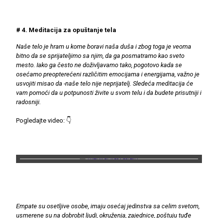
# 4. Meditacija za opuštanje tela
Naše telo je hram u kome boravi naša duša i zbog toga je veoma
bitno da se sprijateljimo sa njim, da ga posmatramo kao sveto
mesto. Iako ga često ne doživljavamo tako, pogotovo kada se
osećamo preopterećeni različitim emocijama i energijama, važno je
usvojiti misao da -naše telo nije neprijatelj. Sledeća meditacija će
vam pomoći da u potpunosti živite u svom telu i da budete prisutniji i
radosniji.
Pogledajte video: 👇
Empate su osetljive osobe, imaju osećaj jedinstva sa celim svetom,
usmerene su na dobrobit ljudi, okruženja, zajednice, poštuju tuđe