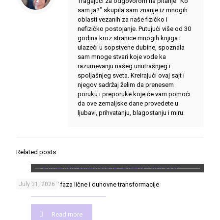
Tragajući za odgovorom na pitanje “Ko
sam ja?” skupila sam znanje iz mnogih
oblasti vezanih za naše fizičko i
nefizičko postojanje. Putujući više od 30
godina kroz stranice mnogih knjiga i
ulazeći u sopstvene dubine, spoznala
sam mnoge stvari koje vode ka
razumevanju našeg unutrašnjeg i
spoljašnjeg sveta. Kreirajući ovaj sajt i
njegov sadržaj želim da prenesem
poruku i preporuke koje će vam pomoći
da ove zemaljske dane provedete u
ljubavi, prihvatanju, blagostanju i miru.
Related posts
Put heroja – 17 faza lične i duhovne transformacije
July 31, 2026
Read more