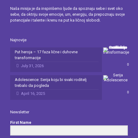
Naša misija je da inspirišemo ljude da spoznaju sebe i svet oko
sebe, da oktriju svoje emocije, um, energiju, da prepoznaju svoje
potencijale i talente i krenu na put ka ličnoj slobodi.
Najnovije
Put heroja – 17 faza lične i duhovne
transformacije
0
July 31, 2026
Adolescence: Serija koju bi svaki roditelj
trebalo da pogleda
0
April 16, 2025
Newsletter
First Name