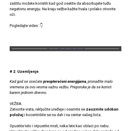
zaštitu možete koristiti kad god osetite da absorbujete tuđu
negativnu energiju. Na kraju vežbe kažite hvala i polako otvorite
oči.
Pogledajte video: 👇
# 2. Uzemljenje
Kad god se osećate
preopterećeni energijama
, pronađite malo
vremena za ovu veoma važnu vežbu. Preporuka je da se koristi
barem jednom dnevno.
VEŽBA:
Zatvorite vrata, isključite uređaje i osamite se
zauzmite udoban
položaj
i kocentrišite se na dah i na centar vašeg bića.
Opustite telo i otpustite misli, neka lete kao oblaci po nebu.