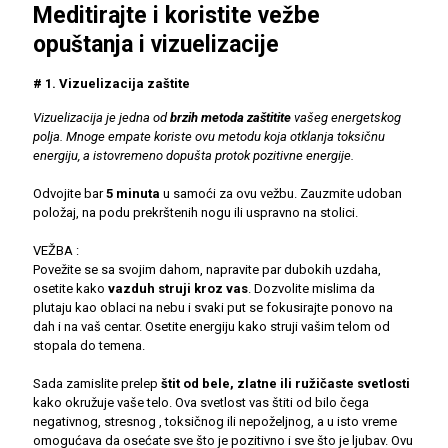
Meditirajte i koristite vežbe
opuštanja i vizuelizacije
# 1. Vizuelizacija zaštite
Vizuelizacija je jedna od
brzih metoda zaštitite
vašeg energetskog
polja. Mnoge empate koriste ovu metodu koja otklanja toksičnu
energiju, a istovremeno dopušta protok pozitivne energije.
Odvojite bar
5 minuta
u samoći za ovu vežbu. Zauzmite udoban
položaj, na podu prekrštenih nogu ili uspravno na stolici.
VEŽBA :
Povežite se sa svojim dahom, napravite par dubokih uzdaha,
osetite kako
vazduh struji kroz vas
. Dozvolite mislima da
plutaju kao oblaci na nebu i svaki put se fokusirajte ponovo na
dah i na vaš centar. Osetite energiju kako struji vašim telom od
stopala do temena.
Sada zamislite prelep
štit od bele, zlatne ili ružičaste svetlosti
kako okružuje vaše telo. Ova svetlost vas štiti od bilo čega
negativnog, stresnog , toksičnog ili nepoželjnog, a u isto vreme
omogućava da osećate sve što je pozitivno i sve što je ljubav. Ovu