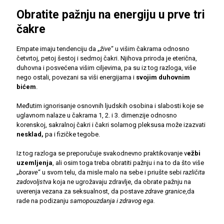
Obratite pažnju na energiju u prve tri
čakre
Empate imaju tendenciju da „
žive
“ u višim čakrama odnosno
četvrtoj, petoj šestoj i sedmoj čakri. Njihova priroda je eterična,
duhovna i posvećena višim ciljevima, pa su iz tog razloga, više
nego ostali, povezani sa viši energijama i
svojim duhovnim
bićem
.
Međutim ignorisanje osnovnih ljudskih osobina i slabosti koje se
uglavnom nalaze u čakrama 1, 2. i 3. dimenzije odnosno
korenskoj, sakralnoj čakri i čakri solarnog pleksusa može izazvati
nesklad,
pa i fizičke tegobe.
Iz tog razloga se preporučuje svakodnevno praktikovanje v
ežbi
uzemljenja
, ali osim toga treba obratiti pažnju i na to da što više
„
borave
“ u svom telu, da misle malo na sebe i priušte sebi
različita
zadovoljstva
koja ne ugrožavaju zdravlje, da obrate pažnju na
uverenja vezana za seksualnost, da postave
zdrave granice,
da
rade na podizanju
samopouzdanja i zdravog ega.