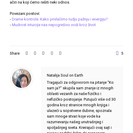
ačin na koji ćemo rešiti neki odnos.
Povezani postovi:
-
Drame kontrole: Kako privlačimo tudju pažnju i energiju?
-
Mudrost intuicije nas nepogrešivo vodi kroz život
Share
5
Natalija Soul on Earth
Tragajući za odgovorom na pitanje “Ko
sam ja?” skupila sam znanje iz mnogih
oblasti vezanih za naše fizičko i
nefizičko postojanje. Putujući više od 30
godina kroz stranice mnogih knjiga i
ulazeći u sopstvene dubine, spoznala
sam mnoge stvari koje vode ka
razumevanju našeg unutrašnjeg i
spoljašnjeg sveta. Kreirajući ovaj sajt i