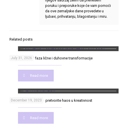
njegov sadržaj želim da prenesem
poruku i preporuke koje će vam pomoći
da ove zemaljske dane provedete u
ljubavi, prihvatanju, blagostanju i miru.
Related posts
Put heroja – 17 faza lične i duhovne transformacije
July 31, 2026
Read more
Retrogradni Merkur – pretvorite haos u kreativnost
December 19, 2023
Read more