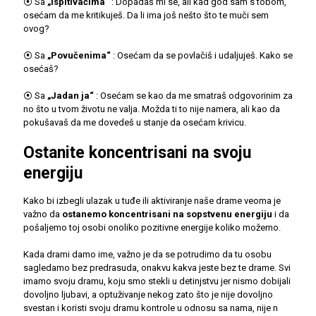
⦿ Sa
„Ispitivačima“
: Dopadaš mi se, ali kad god sam s tobom,
osećam da me kritikuješ. Da li ima još nešto što te muči sem
ovog?
⦿ Sa
„Povučenima“
: Osećam da se povlačiš i udaljuješ. Kako se
osećaš?
⦿ Sa
„Jadan ja“
: Osećam se kao da me smatraš odgovorinim za
no što u tvom životu ne valja. Možda ti to nije namera, ali kao da
pokušavaš da me dovedeš u stanje da osećam krivicu.
Ostanite koncentrisani na svoju
energiju
Kako bi izbegli ulazak u tuđe ili aktiviranje naše drame veoma je
važno da
ostanemo koncentrisani na sopstvenu energiju
i da
pošaljemo toj osobi onoliko pozitivne energije koliko možemo.
Kada drami damo ime, važno je da se potrudimo da tu osobu
sagledamo bez predrasuda, onakvu kakva jeste bez te drame. Svi
imamo svoju dramu, koju smo stekli u detinjstvu jer nismo dobijali
dovoljno ljubavi, a optuživanje nekog zato što je nije dovoljno
svestan i koristi svoju dramu kontrole u odnosu sa nama, nije n