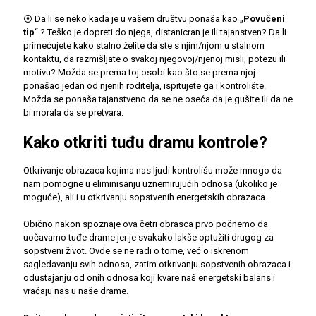
⦿ Da li se neko kada je u vašem društvu ponaša kao „
Povučeni
tip
“ ? Teško je dopreti do njega, distanicran je ili tajanstven? Da li
primećujete kako stalno želite da ste s njim/njom u stalnom
kontaktu, da razmišljate o svakoj njegovoj/njenoj misli, potezu ili
motivu? Možda se prema toj osobi kao što se prema njoj
ponašao jedan od njenih roditelja, ispitujete ga i kontrolište.
Možda se ponaša tajanstveno da se ne oseća da je gušite ili da ne
bi morala da se pretvara.
Kako otkriti tuđu dramu kontrole?
Otkrivanje obrazaca kojima nas ljudi kontrolišu može mnogo da
nam pomogne u eliminisanju uznemirujućih odnosa (ukoliko je
moguće), ali i u otkrivanju sopstvenih energetskih obrazaca.
Obično nakon spoznaje ova četri obrasca prvo počnemo da
uočavamo tuđe drame jer je svakako lakše optužiti drugog za
sopstveni život. Ovde se ne radi o tome, već o iskrenom
sagledavanju svih odnosa, zatim otkrivanju sopstvenih obrazaca i
odustajanju od onih odnosa koji kvare naš energetski balans i
vraćaju nas u naše drame.