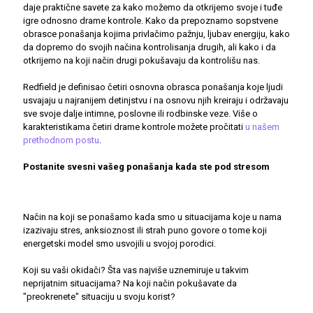
daje praktične savete za kako možemo da otkrijemo svoje i tuđe
igre odnosno drame kontrole. Kako da prepoznamo sopstvene
obrasce ponašanja kojima privlačimo pažnju, ljubav energiju, kako
da dopremo do svojih načina kontrolisanja drugih, ali kako i da
otkrijemo na koji način drugi pokušavaju da kontrolišu nas.
Redfield je definisao četiri osnovna obrasca ponašanja koje ljudi
usvajaju u najranijem detinjstvu i na osnovu njih kreiraju i održavaju
sve svoje dalje intimne, poslovne ili rodbinske veze. Više o
karakteristikama četiri drame kontrole možete pročitati
u našem
prethodnom postu
.
Postanite svesni vašeg ponašanja kada ste pod stresom
Način na koji se ponašamo kada smo u situacijama koje u nama
izazivaju stres, anksioznost ili strah puno govore o tome koji
energetski model smo usvojili u svojoj porodici.
Koji su vaši okidači? Šta vas najviše uznemiruje u takvim
neprijatnim situacijama? Na koji način pokušavate da
"preokrenete" situaciju u svoju korist?