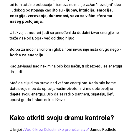
pri tom totalno odbacuje ili ismeva ne manje važan “nevidljivi“ deo
ljudskog postojanja kao što su -
ljubav, intuicija, emocije,
energija, verovanje, duhovnost, veza sa višim sferama
našeg postojanja
…
U takvoj atmosferi ljudi su prinuđeni da dodatni izvor energije ne
traže više od Boga - već od drugih ljudi.
Borba za moć na ličnom i globalnom nivou nije ništa drugo nego -
borba za energiju.
Kad
zavladaš
nad nekim na bilo koji način, ti obezbeđuješ energiju
tih ljudi.
Moć daje ljudima pravo nad vašom energijom. Kada bilo kome
date svoju moć da upravlja vašim životom, vi mu dobrovoljno
dajete svoju energiju. Bilo da se radi o partneru, prijatelju, šefu,
upravi grada ili vladi neke države.
Kako otkriti svoju dramu kontrole?
U knjizi
„Vodič kroz Celestinsko proročanstvo“
James Redfield