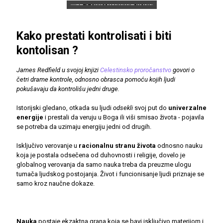
Kako prestati kontrolisati i biti
kontolisan ?
James Redfield u svojoj knjizi
Celestinsko proročanstvo
govori o
četri drame kontrole, odnosno obrasca pomoću kojih ljudi
pokušavaju da kontrolišu jedni druge.
Istorijski gledano, otkada su ljudi
odsekli
svoj put do
univerzalne
energije
i prestali da veruju u Boga ili viši smisao života - pojavila
se potreba da uzimaju energiju jedni od drugih.
Isključivo verovanje u
racionalnu stranu života
odnosno nauku
koja je postala odsečena od duhovnosti i religije, dovelo je
globalnog verovanja da samo nauka treba da preuzme ulogu
tumača ljudskog postojanja. Život i funcionisanje ljudi priznaje se
samo kroz naučne dokaze.
Nauka
postaje ekzaktna grana koja se bavi isključivo materijom i