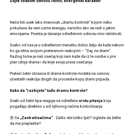
Dajte svakom odnosu istinit, energetski karakter
Neće biti uvek lako imenovati „dramu kontrole“ kojom neko
pokušava da vam uzme energiju, naročito ako se radi o jakim
emocijama. Poenta je davanje određenom odnosu nivo istinitosti.
Svako od nas je u određenom trenutku dobio želju da kaže nekom
ko ga iritira svojom preteranom reakcjom – "Daj, ne drami".
Razlog tome je naš osećaj koji nam kaže da iz te osobe u prvi
plan izbija drama i da krije svoja prava osećanja.
Prateći četiri obrasca ili drame kontrole možete na osnovu
učestalih reakcija drugih da procenite kojoj drami pripada.
Kako da "razbijete" tuđu dramu kontrole?
Svaki od četiri tipa reaguje na određenu
vrstu pitanja
koja
pogađaju direktno u srž njihovog načina kontrolisanja.
⦿ Sa
„Zastrašivačima“
: Zašto ste toliko ljuti? Izgleda da želite
da me preplašite?