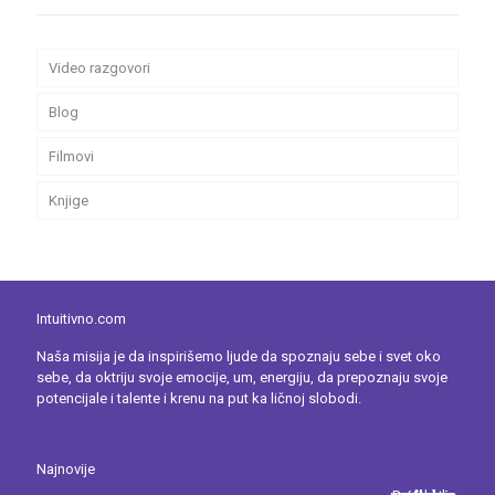
Video razgovori
Blog
Filmovi
Knjige
Intuitivno.com
Naša misija je da inspirišemo ljude da spoznaju sebe i svet oko
sebe, da oktriju svoje emocije, um, energiju, da prepoznaju svoje
potencijale i talente i krenu na put ka ličnoj slobodi.
Najnovije