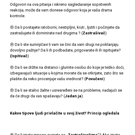
Odgovori na ova pitanja i iskreno sagledavanje sopstvenih
reakcija, može da vam donese odgovor koja je vaša drama
kontrole.
⦿ Da li postajete ratoborni, nestrpljivi, kruti , ljutiti i počinjete da
zastrašujete ili dominirate nad drugima ? (
Zastrašivač
)
⦿ Da li ste sumnjičavi li vam se čini da vam drugi ne poklanjaju
dovoljno pažnje? Da li ih podbadate, prigovarate ili ih ispitujete?
(Ispitivač
)
⦿ Da li se držite na distanci i glumite osobu do koje je teško doći,
izbegavajući situacije u kojima morate da se otkrijete, zato što se
plašite da neko procenjuje vašu vrednost? (
Povučeni
)
⦿ Da li se stalno žalite i usresređeni se na probleme, nadajući se
da će drugi da vas spašavaju? (
Jadan ja
).
Kakve tipove ljudi privlačite u svoj život? Princip ogledala
⦿ Da li imate mnogo susreta sa „
Zastrašivačima
“? Ako imate,