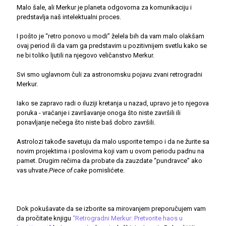
Malo šale, ali Merkur je planeta odgovorna za komunikaciju i
predstavlja naš intelektualni proces.
I pošto je “retro ponovo u modi” želela bih da vam malo olakšam
ovaj period ili da vam ga predstavim u pozitivnijem svetlu kako se
ne bi toliko ljutili na njegovo veličanstvo Merkur.
Svi smo uglavnom čuli za astronomsku pojavu zvani retrogradni
Merkur.
Iako se zapravo radi o iluziji kretanja u nazad, upravo je to njegova
poruka - vraćanje i završavanje onoga što niste završili ili
ponavljanje nečega što niste baš dobro završili.
Astrolozi takođe savetuju da malo usporite tempo i da ne žurite sa
novim projektima i poslovima koji vam u ovom periodu padnu na
pamet. Drugim rečima da probate da zauzdate “pundravce” ako
vas uhvate.
Piece of cake
pomislićete.
Dok pokušavate da se izborite sa mirovanjem preporučujem vam
da pročitate knjigu
“Retrogradni Merkur: Pretvorite haos u