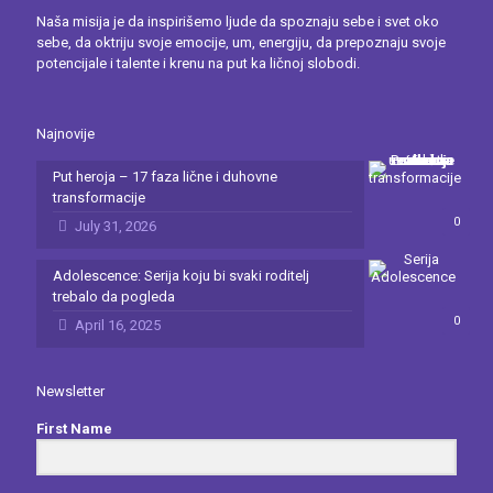
Naša misija je da inspirišemo ljude da spoznaju sebe i svet oko
sebe, da oktriju svoje emocije, um, energiju, da prepoznaju svoje
potencijale i talente i krenu na put ka ličnoj slobodi.
Najnovije
Put heroja – 17 faza lične i duhovne
transformacije
0
July 31, 2026
Adolescence: Serija koju bi svaki roditelj
trebalo da pogleda
0
April 16, 2025
Newsletter
First Name