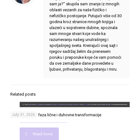
sam ja?” skupila sam znanje iz mnogih
oblasti vezanih za naše fizičko i
nefizičko postojanje. Putujući više od 30
godina kroz stranice mnogih knjiga i
ulazeći u sopstvene dubine, spoznala
sam mnoge stvari koje vode ka
razumevanju našeg unutrašnjeg i
spoljašnjeg sveta. Kreirajući ovaj sajt i
njegov sadržaj želim da prenesem
poruku i preporuke koje će vam pomoći
da ove zemaljske dane provedete u
ljubavi, prihvatanju, blagostanju i miru.
Related posts
Put heroja – 17 faza lične i duhovne transformacije
July 31, 2026
Read more