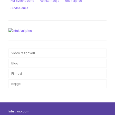
Put svesne žene
Reinkarnacija
Roditeljstvo
Srodne duše
Video razgovori
Blog
Filmovi
Knjige
Intuitivno.com