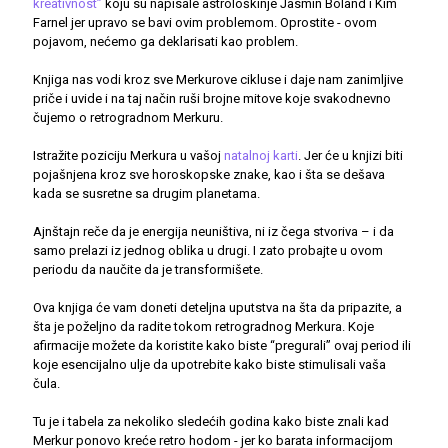
kreativnost”
koju su napisale astrološkinje Jasmin Boland i Kim
Farnel jer upravo se bavi ovim problemom. Oprostite - ovom
pojavom, nećemo ga deklarisati kao problem.
Knjiga nas vodi kroz sve Merkurove cikluse i daje nam zanimljive
priče i uvide i na taj način ruši brojne mitove koje svakodnevno
čujemo o retrogradnom Merkuru.
Istražite poziciju Merkura u vašoj
natalnoj karti
. Jer će u knjizi biti
pojašnjena kroz sve horoskopske znake, kao i šta se dešava
kada se susretne sa drugim planetama.
Ajnštajn reče da je energija neuništiva, ni iz čega stvoriva – i da
samo prelazi iz jednog oblika u drugi. I zato probajte u ovom
periodu da naučite da je transformišete.
Ova knjiga će vam doneti deteljna uputstva na šta da pripazite, a
šta je poželjno da radite tokom retrogradnog Merkura. Koje
afirmacije možete da koristite kako biste “pregurali” ovaj period ili
koje esencijalno ulje da upotrebite kako biste stimulisali vaša
čula.
Tu je i tabela za nekoliko sledećih godina kako biste znali kad
Merkur ponovo kreće retro hodom - jer ko barata informacijom