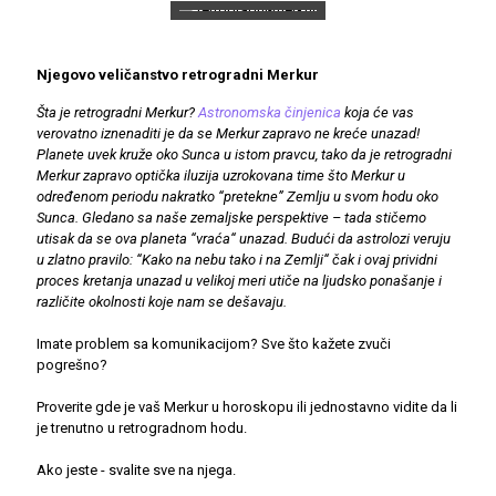
Njegovo veličanstvo retrogradni Merkur
Šta je retrogradni Merkur?
Astronomska činjenica
koja će vas
verovatno iznenaditi je da se Merkur zapravo ne kreće unazad!
Planete uvek kruže oko Sunca u istom pravcu, tako da je retrogradni
Merkur zapravo optička iluzija uzrokovana time što Merkur u
određenom periodu nakratko “pretekne” Zemlju u svom hodu oko
Sunca. Gledano sa naše zemaljske perspektive – tada stičemo
utisak da se ova planeta “vraća“ unazad. Budući da astrolozi veruju
u zlatno pravilo: “Kako na nebu tako i na Zemlji“ čak i ovaj prividni
proces kretanja unazad u velikoj meri utiče na ljudsko ponašanje i
različite okolnosti koje nam se dešavaju.
Imate problem sa komunikacijom? Sve što kažete zvuči
pogrešno?
Proverite gde je vaš Merkur u horoskopu ili jednostavno vidite da li
je trenutno u retrogradnom hodu.
Ako jeste - svalite sve na njega.