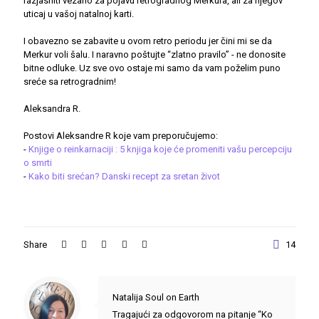
razjasniti vezano za pojavu retrogradnog Merkura, ali za njegov
uticaj u vašoj natalnoj karti.
I obavezno se zabavite u ovom retro periodu jer čini mi se da
Merkur voli šalu. I naravno poštujte “zlatno pravilo” - ne donosite
bitne odluke. Uz sve ovo ostaje mi samo da vam poželim puno
sreće sa retrogradnim!
Aleksandra R.
Postovi Aleksandre R koje vam preporučujemo:
-
Knjige o reinkarnaciji : 5 knjiga koje će promeniti vašu percepciju
o smrti
-
Kako biti srećan? Danski recept za sretan život
Share
14
Natalija Soul on Earth
Tragajući za odgovorom na pitanje “Ko