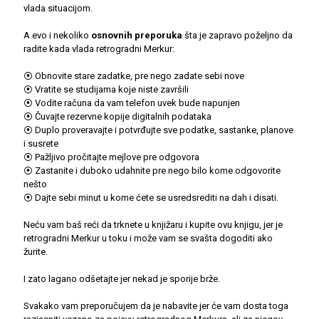
vlada situacijom.
A evo i nekoliko
osnovnih preporuka
šta je zapravo poželjno da
radite kada vlada retrogradni Merkur:
⦿ Obnovite stare zadatke, pre nego zadate sebi nove
⦿ Vratite se studijama koje niste završili
⦿ Vodite računa da vam telefon uvek bude napunjen
⦿ Čuvajte rezervne kopije digitalnih podataka
⦿ Duplo proveravajte i potvrđujte sve podatke, sastanke, planove
i susrete
⦿ Pažljivo pročitajte mejlove pre odgovora
⦿ Zastanite i duboko udahnite pre nego bilo kome odgovorite
nešto
⦿ Dajte sebi minut u kome ćete se usredsrediti na dah i disati.
Neću vam baš reći da trknete u knjižaru i kupite ovu knjigu, jer je
retrogradni Merkur u toku i može vam se svašta dogoditi ako
žurite.
I zato lagano odšetajte jer nekad je sporije brže.
Svakako vam preporučujem da je nabavite jer će vam dosta toga