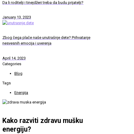
Da li roditelji i tinejdžeri treba da budu prijatelji?
January 13, 2023
Zbog čega plače naše unutrašnje dete? Prihvatanje
nesvesnih emocija i uverenja
April 14, 2023
Categories
Blog
Tags
Energija
Kako razviti zdravu mušku
energiju?