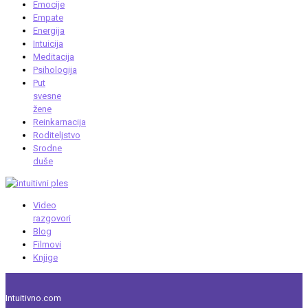
Emocije
Empate
Energija
Intuicija
Meditacija
Psihologija
Put
svesne
žene
Reinkarnacija
Roditeljstvo
Srodne
duše
Video
razgovori
Blog
Filmovi
Knjige
Intuitivno.com