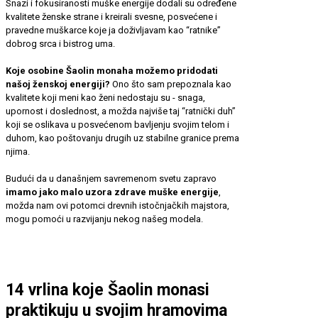
Snazi i fokusiranosti muške energije dodali su određene
kvalitete ženske strane i kreirali svesne, posvećene i
pravedne muškarce koje ja doživljavam kao “ratnike”
dobrog srca i bistrog uma.
Koje osobine Šaolin monaha možemo pridodati
našoj ženskoj energiji?
Ono što sam prepoznala kao
kvalitete koji meni kao ženi nedostaju su - snaga,
upornost i doslednost, a možda najviše taj “ratnički duh”
koji se oslikava u posvećenom bavljenju svojim telom i
duhom, kao poštovanju drugih uz stabilne granice prema
njima.
Budući da u današnjem savremenom svetu zapravo
imamo jako malo uzora zdrave muške energije
,
možda nam ovi potomci drevnih istočnjačkih majstora,
mogu pomoći u razvijanju nekog našeg modela.
14 vrlina koje Šaolin monasi
praktikuju u svojim hramovima