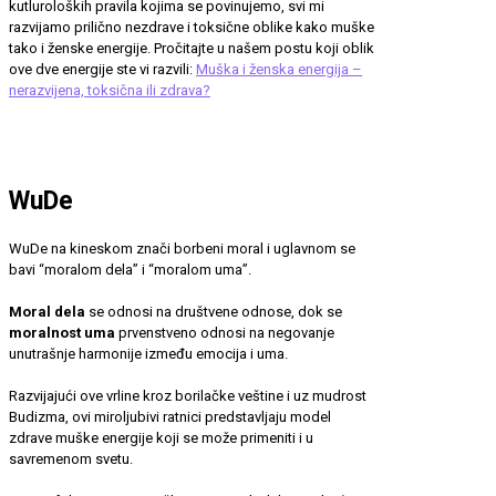
kutluroloških pravila kojima se povinujemo, svi mi
razvijamo prilično nezdrave i toksične oblike kako muške
tako i ženske energije. Pročitajte u našem postu koji oblik
ove dve energije ste vi razvili:
Muška i ženska energija –
nerazvijena, toksična ili zdrava?
WuDe
WuDe na kineskom znači borbeni moral i uglavnom se
bavi “moralom dela” i “moralom uma”.
Moral dela
se odnosi na društvene odnose, dok se
moralnost uma
prvenstveno odnosi na negovanje
unutrašnje harmonije između emocija i uma.
Razvijajući ove vrline kroz borilačke veštine i uz mudrost
Budizma, ovi miroljubivi ratnici predstavljaju model
zdrave muške energije koji se može primeniti i u
savremenom svetu.