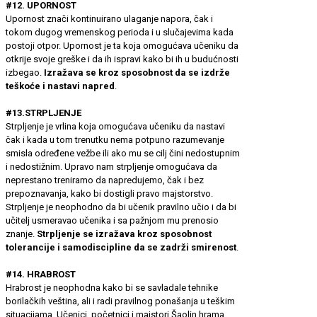
#12. UPORNOST
Upornost znači kontinuirano ulaganje napora, čak i
tokom dugog vremenskog perioda i u slučajevima kada
postoji otpor. Upornost je ta koja omogućava učeniku da
otkrije svoje greške i da ih ispravi kako bi ih u budućnosti
izbegao.
Izražava se kroz sposobnost da se izdrže
teškoće i nastavi napred
.
#13.STRPLJENJE
Strpljenje je vrlina koja omogućava učeniku da nastavi
čak i kada u tom trenutku nema potpuno razumevanje
smisla određene vežbe ili ako mu se cilj čini nedostupnim
i nedostižnim. Upravo nam strpljenje omogućava da
neprestano treniramo da napredujemo, čak i bez
prepoznavanja, kako bi dostigli pravo majstorstvo.
Strpljenje je neophodno da bi učenik pravilno učio i da bi
učitelj usmeravao učenika i sa pažnjom mu prenosio
znanje.
Strpljenje se izražava kroz sposobnost
tolerancije i samodiscipline da se zadrži smirenost
.
#14. HRABROST
Hrabrost je neophodna kako bi se savladale tehnike
borilačkih veština, ali i radi pravilnog ponašanja u teškim
situacijama. Učenici, početnici i majstori Šaolin hrama