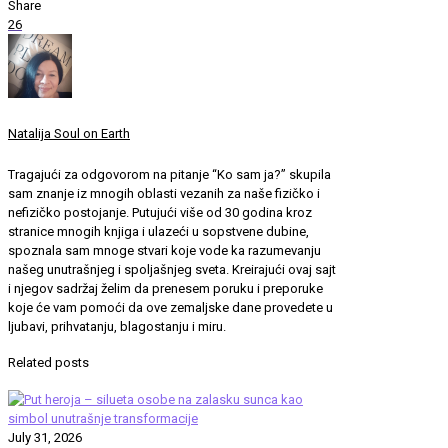
Share
26
Natalija Soul on Earth
Tragajući za odgovorom na pitanje “Ko sam ja?” skupila
sam znanje iz mnogih oblasti vezanih za naše fizičko i
nefizičko postojanje. Putujući više od 30 godina kroz
stranice mnogih knjiga i ulazeći u sopstvene dubine,
spoznala sam mnoge stvari koje vode ka razumevanju
našeg unutrašnjeg i spoljašnjeg sveta. Kreirajući ovaj sajt
i njegov sadržaj želim da prenesem poruku i preporuke
koje će vam pomoći da ove zemaljske dane provedete u
ljubavi, prihvatanju, blagostanju i miru.
Related posts
July 31, 2026