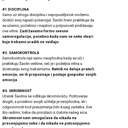
#1.DISCIPLINA
Samo uz strogu disciplinu i nepopustljivost možemo
dostići svoj najveći potencijal. Šaolin hram praktikuje da
se učenici, početnici i majstori u potpunosti pridržavaju
ove vrline.
Zadržavamo formu svesne
samoregulacije, posebno kada nam se neke stvari
koje trebamo uraditi ne sviđaju.
#2. SAMOKONTROLA
Samokontrola nije samo neophodna kada se uči i
praktikuju Šaolin veštine, već je i poželjna vrlina u
dostizanju svog maksimuma.
Ratnik ne deluje prateći
emocije, on ih prepoznaje i postaje gospodar svojih
emocija
.
#3. SKROMNOST
Učenik Šaolina se odlikuje skromnošću. Poštovanje
drugih, a posebno svojih učitelja je neophodna, ali i
odgovornost kod preuzimanja bilo kojeg zadatka. Sve
što radimo, treba da proizilazi iz čistote našeg srca.
Skromnost nam omogućava da nikada ne
precenjujemo sebe i da nikada ne potcenjujemo