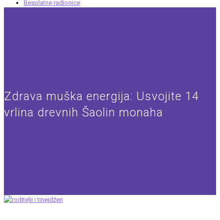
Besplatne radionice
Zdrava muška energija: Usvojite 14
vrlina drevnih Šaolin monaha