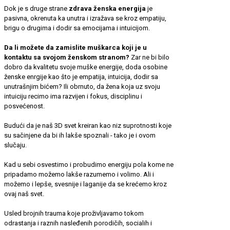
Dok je s druge strane
zdrava ženska energija
je
pasivna, okrenuta ka unutra i izražava se kroz empatiju,
brigu o drugima i dodir sa emocijama i intuicijom.
Da li možete da zamislite muškarca koji je u
kontaktu sa svojom ženskom stranom?
Zar ne bi bilo
dobro da kvalitetu svoje muške energije, doda osobine
ženske enrgije kao što je empatija, intuicija, dodir sa
unutrašnjim bićem? Ili obrnuto, da žena koja uz svoju
intuiciju recimo ima razvijen i fokus, disciplinu i
posvećenost.
Budući da je naš 3D svet kreiran kao niz suprotnosti koje
su sačinjene da bi ih lakše spoznali - tako je i ovom
slučaju.
Kad u sebi osvestimo i probudimo energiju pola kome ne
pripadamo možemo lakše razumemo i volimo. Ali i
možemo i lepše, svesnije i laganije da se krećemo kroz
ovaj naš svet.
Usled brojnih trauma koje proživljavamo tokom
odrastanja i raznih nasleđenih porodičih, socialih i