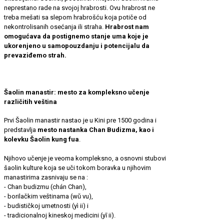
neprestano rade na svojoj hrabrosti. Ovu hrabrost ne
treba mešati sa slepom hrabrošću koja potiče od
nekontrolisanih osećanja ili straha.
Hrabrost nam
omogućava da postignemo stanje uma koje je
ukorenjeno u samopouzdanju i potencijalu da
prevaziđemo strah.
Šaolin manastir: mesto za kompleksno učenje
različitih veština
Prvi Šaolin manastir nastao je u Kini pre 1500 godina i
predstavlja
mesto nastanka Chan Budizma, kao i
kolevku Šaolin kung fua
.
Njihovo učenje je veoma kompleksno, a osnovni stubovi
šaolin kulture koja se uči tokom boravka u njihovim
manastirima zasnivaju se na :
- Chan budizmu (chán Chan),
- borilačkim veštinama (wǔ vu),
- budističkoj umetnosti (yì ii) i
- tradicionalnoj kineskoj medicini (yī ii).