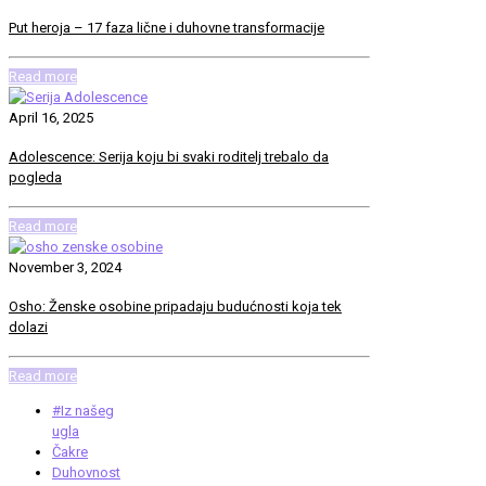
Put heroja – 17 faza lične i duhovne transformacije
Read more
April 16, 2025
Adolescence: Serija koju bi svaki roditelj trebalo da
pogleda
Read more
November 3, 2024
Osho: Ženske osobine pripadaju budućnosti koja tek
dolazi
Read more
#Iz našeg
ugla
Čakre
Duhovnost