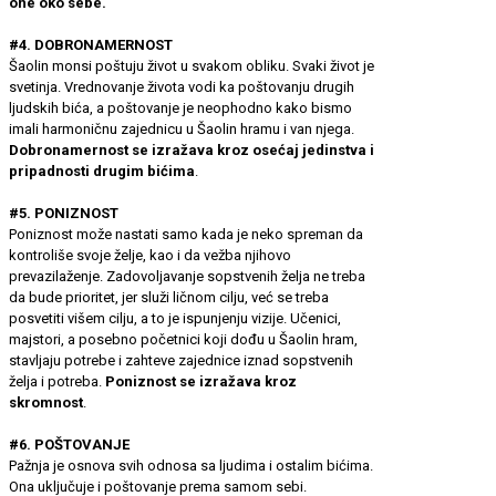
one oko sebe.
#4. DOBRONAMERNOST
Šaolin monsi poštuju život u svakom obliku. Svaki život je
svetinja. Vrednovanje života vodi ka poštovanju drugih
ljudskih bića, a poštovanje je neophodno kako bismo
imali harmoničnu zajednicu u Šaolin hramu i van njega.
Dobronamernost se izražava kroz osećaj jedinstva i
pripadnosti drugim bićima
.
#5. PONIZNOST
Poniznost može nastati samo kada je neko spreman da
kontroliše svoje želje, kao i da vežba njihovo
prevazilaženje. Zadovoljavanje sopstvenih želja ne treba
da bude prioritet, jer služi ličnom cilju, već se treba
posvetiti višem cilju, a to je ispunjenju vizije. Učenici,
majstori, a posebno početnici koji dođu u Šaolin hram,
stavljaju potrebe i zahteve zajednice iznad sopstvenih
želja i potreba.
Poniznost se izražava kroz
skromnost
.
#6. POŠTOVANJE
Pažnja je osnova svih odnosa sa ljudima i ostalim bićima.
Ona uključuje i poštovanje prema samom sebi.