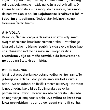
odnosa. Lojalnost je možda najvažnija od svih vrlina. Oni
kojima to nedostaje ili ne mogu da ga razviju, neće moći
da nastave Šaolin obuku.
Lojalnost se izražava u lošim
i dobrim situacijama.
Nedostatak lojalnosti se ne
toleriše u Šaolin hramu.
#10. VOLJA
Važan cilj Šaolin učenja je da razvije snažnu volju među
svojim učenicima kroz kontinuiranu praksu. Potrebna je
jaka volja kako ne bismo izgubili iz vida svoje ciljeve, kao
i da intenzivno radimo na razvijanju svojih veština.
Gvozdena volja se može razviti, a da istovremeno
ne bude na štetu drugih bića.
#11. ISTRAJNOST
Istrajnost predstavlja neprestano vežbanje i treniranje. To
je težnja da iz dana u dan postajemo sve bolja verzija
sebe. Ovo se odnosi na fizički i mentalni razvoj. Upornost
je neophodna kako bi se Šaolin praksa usvojila i
primenjivala u životu. Učenici nikada ne prestaju da rade
na negovanju istrajnosti u sebi.
Ova vrlina se izražava
kroz neprekidan napor da se ispuni vizija ili svrha
.