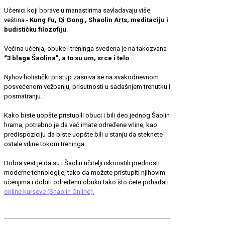
Učenici koji borave u manastirima savladavaju više
veština -
Kung Fu, Qi Gong , Shaolin Arts, meditaciju i
budističku filozofiju
.
Većina učenja, obuke i treninga svedena je na takozvana
“3 blaga Šaolina”, a to su um, srce i telo
.
Njihov holistički pristup zasniva se na svakodnevnom
posvećenom vežbanju, prisutnosti u sadašnjem trenutku i
posmatranju.
Kako biste uopšte pristupili obuci i bili deo jednog Šaolin
hrama, potrebno je da već imate određene vrline, kao
predispoziciju da biste uopšte bili u stanju da steknete
ostale vrline tokom treninga.
Dobra vest je da su i Šaolin učitelji iskoristili prednosti
moderne tehnologije, tako da možete pristupiti njihovim
učenjima i dobiti određenu obuku tako što ćete pohađati
online kurseve (Shaolin Online).