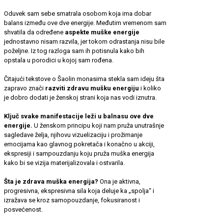
Oduvek sam sebe smatrala osobom koja ima dobar
balans između ove dve energije. Međutim vremenom sam
shvatila da određene
aspekte muške energije
jednostavno nisam razvila, jer tokom odrastanja nisu bile
poželjne. Iz tog razloga sam ih potisnula kako bih
opstala u porodici u kojoj sam rođena.
Čitajući tekstove o Šaolin monasima stekla sam ideju šta
zapravo znači
razviti zdravu mušku energiju
i koliko
je dobro dodati je ženskoj strani koja nas vodi iznutra.
Ključ svake manifestacije leži u balnasu ove dve
energije.
U ženskom principu koji nam pruža unutrašnje
sagledave želja, njihovu vizuelizaciju i prožimanje
emocijama kao glavnog pokretača i konačno u akciji,
ekspresiji i sampouzdanju koju pruža muška energija
kako bi se vizija materijalizovala i ostvarila.
Šta je zdrava muška energija?
Ona je aktivna,
progresivna, ekspresivna sila koja deluje ka „spolja“ i
izražava se kroz samopouzdanje, fokusiranost i
posvećenost.