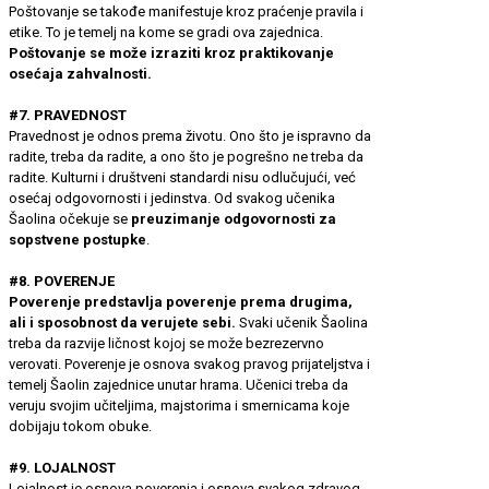
Poštovanje se takođe manifestuje kroz praćenje pravila i
etike. To je temelj na kome se gradi ova zajednica.
Poštovanje se može izraziti kroz praktikovanje
osećaja zahvalnosti.
#7. PRAVEDNOST
Pravednost je odnos prema životu. Ono što je ispravno da
radite, treba da radite, a ono što je pogrešno ne treba da
radite. Kulturni i društveni standardi nisu odlučujući, već
osećaj odgovornosti i jedinstva. Od svakog učenika
Šaolina očekuje se
preuzimanje odgovornosti za
sopstvene postupke
.
#8. POVERENJE
Poverenje predstavlja poverenje prema drugima,
ali i sposobnost da verujete sebi.
Svaki učenik Šaolina
treba da razvije ličnost kojoj se može bezrezervno
verovati. Poverenje je osnova svakog pravog prijateljstva i
temelj Šaolin zajednice unutar hrama. Učenici treba da
veruju svojim učiteljima, majstorima i smernicama koje
dobijaju tokom obuke.
#9. LOJALNOST
Lojalnost je osnova poverenja i osnova svakog zdravog