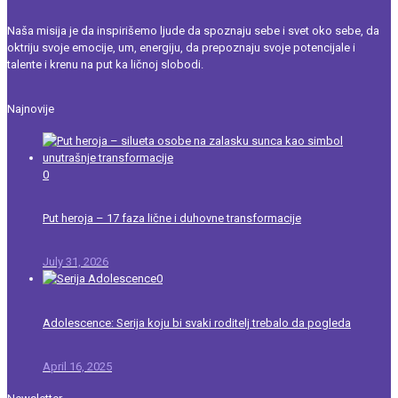
Naša misija je da inspirišemo ljude da spoznaju sebe i svet oko sebe, da
oktriju svoje emocije, um, energiju, da prepoznaju svoje potencijale i
talente i krenu na put ka ličnoj slobodi.
Najnovije
0
Put heroja – 17 faza lične i duhovne transformacije
July 31, 2026
0
Adolescence: Serija koju bi svaki roditelj trebalo da pogleda
April 16, 2025