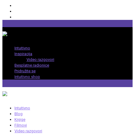
Intuitivno
Inspiracija
Video razgovori
Besplatne radionice
Pridružite se
Intuitivno shop
Intuitivno
Blog
Knjige
Filmovi
Video razgovori