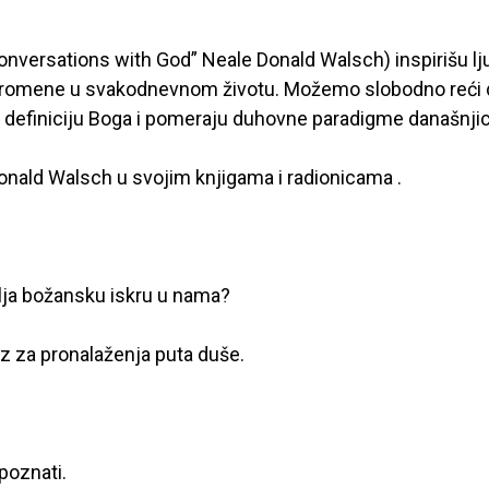
onversations with God” Neale Donald Walsch) inspirišu lj
e promene u svakodnevnom životu. Možemo slobodno reći 
” definiciju Boga i pomeraju duhovne paradigme današnjic
onald Walsch u svojim knjigama i radionicama .
lja božansku iskru u nama?
z za pronalaženja puta duše.
poznati.