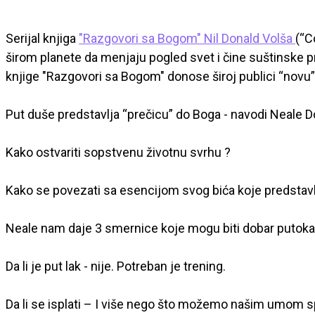
Serijal knjiga
"Razgovori sa Bogom" Nil Donald Volša
(“C
širom planete da menjaju pogled svet i čine suštinsk
knjige "Razgovori sa Bogom" donose široj publici “novu
Put duše predstavlja “prečicu” do Boga - navodi Neale D
Kako ostvariti sopstvenu životnu svrhu ?
Kako se povezati sa esencijom svog bića koje predstav
Neale nam daje 3 smernice koje mogu biti dobar putoka
Da li je put lak - nije. Potreban je trening.
Da li se isplati – I više nego što možemo našim umom s