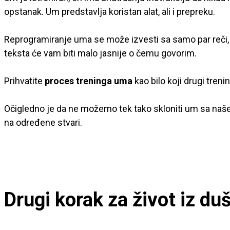
opstanak. Um predstavlja koristan alat, ali i prepreku.
Reprogramiranje uma se može izvesti sa samo par reči, 
teksta će vam biti malo jasnije o čemu govorim.
Prihvatite
proces treninga uma
kao bilo koji drugi trenin
Očigledno je da ne možemo tek tako skloniti um sa našeg
na određene stvari.
Drugi korak za život iz du