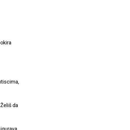
okira
utiscima,
Želiš da
sigurava