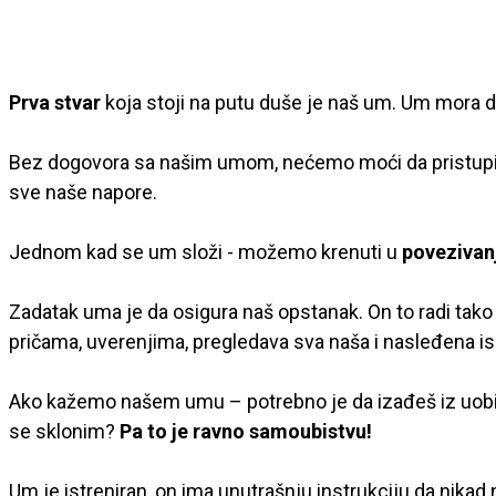
Prva stvar
koja stoji na putu duše je naš um. Um mora da 
Bez dogovora sa našim umom, nećemo moći da pristupim
sve naše napore.
Jednom kad se um složi - možemo krenuti u
povezivan
Zadatak uma je da osigura naš opstanak. On to radi tako
pričama, uverenjima, pregledava sva naša i nasleđena isk
Ako kažemo našem umu – potrebno je da izađeš iz uobičaj
se sklonim?
Pa to je ravno samoubistvu!
Um je istreniran, on ima unutrašnju instrukciju da nikad 