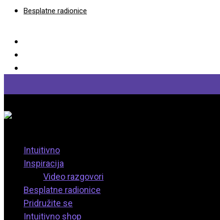
Besplatne radionice
Intuitivno
Inspiracija
Video razgovori
Besplatne radionice
Pridružite se
Intuitivno shop