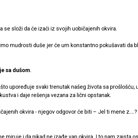
se složi da će izaći iz svojih uobičajenih okvira.
o mudrosti duše jer će um konstantno pokušavati da bl
je sa dušom
.
 što upoređuje svaki trenutak našeg života sa prošlošću, 
ustva i daje rešenja vezana za lični opstanak.
enih okvira - njegov odgovor će biti – Jel ti mene z….? 
ne miruje i da nikad ne izađe van okvira. I to nam zaista o