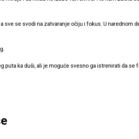
a sve se svodi na zatvaranje očiju i fokus. U narednom d
g.
 puta ka duši, ali je moguće svesno ga istrenirati da se 
še