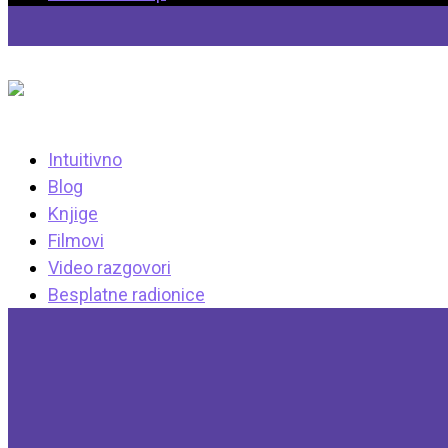
Intuitivno
Blog
Knjige
Filmovi
Video razgovori
Besplatne radionice