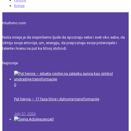
Filmovi
Knjige
Intuitivno.com
Naša misija je da inspirišemo ljude da spoznaju sebe i svet oko sebe, da
oktriju svoje emocije, um, energiju, da prepoznaju svoje potencijale i
talente i krenu na put ka ličnoj slobodi.
Najnovije
0
Put heroja – 17 faza lične i duhovne transformacije
July 31, 2026
0