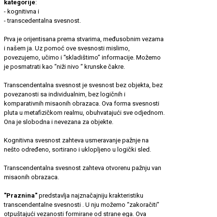
kategorije
:
- kognitivna i
- transcedentalna svesnost.
Prva je orijentisana prema stvarima, međusobnim vezama
i našem ja. Uz pomoć ove svesnosti mislimo,
povezujemo, učimo i “skladištimo” informacije. Možemo
je posmatrati kao “niži nivo “ krunske čakre.
Transcendentalna svesnost je svesnost bez objekta, bez
povezanosti sa individualnim, bez logičnih i
komparativnih misaonih obrazaca. Ova forma svesnosti
pluta u metafizičkom realmu, obuhvatajući sve odjednom.
Ona je slobodna i nevezana za objekte.
Kognitivna svesnost zahteva usmeravanje pažnje na
nešto određeno, sortirano i uklopljeno u logički sled.
Transcendentalna svesnost zahteva otvorenu pažnju van
misaonih obrazaca.
"Praznina"
predstavlja najznačajniju krakteristiku
transcendentalne svesnosti . U nju možemo “zakoračiti”
otpuštajući vezanosti formirane od strane ega. Ova