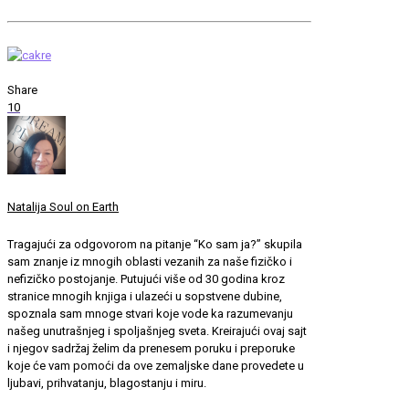
Share
10
Natalija Soul on Earth
Tragajući za odgovorom na pitanje “Ko sam ja?” skupila
sam znanje iz mnogih oblasti vezanih za naše fizičko i
nefizičko postojanje. Putujući više od 30 godina kroz
stranice mnogih knjiga i ulazeći u sopstvene dubine,
spoznala sam mnoge stvari koje vode ka razumevanju
našeg unutrašnjeg i spoljašnjeg sveta. Kreirajući ovaj sajt
i njegov sadržaj želim da prenesem poruku i preporuke
koje će vam pomoći da ove zemaljske dane provedete u
ljubavi, prihvatanju, blagostanju i miru.