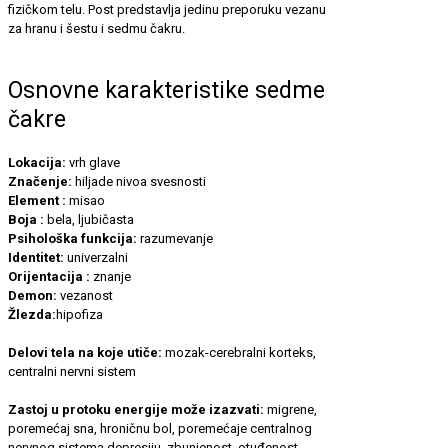
fizičkom telu. Post predstavlja jedinu preporuku vezanu
za hranu i šestu i sedmu čakru.
Osnovne karakteristike sedme
čakre
Lokacija:
vrh glave
Značenje:
hiljade nivoa svesnosti
Element :
misao
Boja :
bela, ljubičasta
Psihološka funkcija:
razumevanje
Identitet:
univerzalni
Orijentacija :
znanje
Demon:
vezanost
Žlezda:
hipofiza
Delovi tela na koje utiče:
mozak-cerebralni korteks,
centralni nervni sistem
Zastoj u protoku energije može izazvati:
migrene,
poremećaj sna, hroničnu bol, poremećaje centralnog
nervnog sistema,depresiju, zbunjenost, otuđenost.