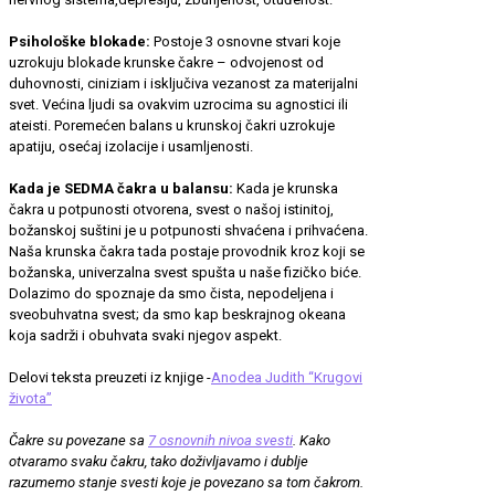
Psihološke blokade:
Postoje 3 osnovne stvari koje
uzrokuju blokade krunske čakre – odvojenost od
duhovnosti, ciniziam i isključiva vezanost za materijalni
svet. Većina ljudi sa ovakvim uzrocima su agnostici ili
ateisti. Poremećen balans u krunskoj čakri uzrokuje
apatiju, osećaj izolacije i usamljenosti.
Kada je SEDMA čakra u balansu:
Kada je krunska
čakra u potpunosti otvorena, svest o našoj istinitoj,
božanskoj suštini je u potpunosti shvaćena i prihvaćena.
Naša krunska čakra tada postaje provodnik kroz koji se
božanska, univerzalna svest spušta u naše fizičko biće.
Dolazimo do spoznaje da smo čista, nepodeljena i
sveobuhvatna svest; da smo kap beskrajnog okeana
koja sadrži i obuhvata svaki njegov aspekt.
Delovi teksta preuzeti iz knjige -
Anodea Judith “Krugovi
života”
Čakre su povezane sa
7 osnovnih nivoa svesti
. Kako
otvaramo svaku čakru, tako doživljavamo i dublje
razumemo stanje svesti koje je povezano sa tom čakrom.