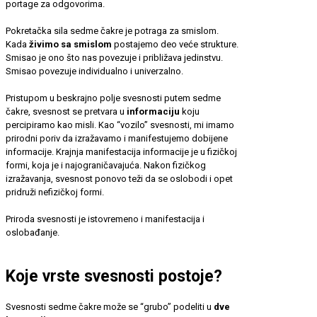
portage za odgovorima.
Pokretačka sila sedme čakre je potraga za smislom.
Kada
živimo sa smislom
postajemo deo veće strukture.
Smisao je ono što nas povezuje i približava jedinstvu.
Smisao povezuje individualno i univerzalno.
Pristupom u beskrajno polje svesnosti putem sedme
čakre, svesnost se pretvara u
informaciju
koju
percipiramo kao misli. Kao “vozilo” svesnosti, mi imamo
prirodni poriv da izražavamo i manifestujemo dobijene
informacije. Krajnja manifestacija informacije je u fizičkoj
formi, koja je i najograničavajuća. Nakon fizičkog
izražavanja, svesnost ponovo teži da se oslobodi i opet
pridruži nefizičkoj formi.
Priroda svesnosti je istovremeno i manifestacija i
oslobađanje.
Koje vrste svesnosti postoje?
Svesnosti sedme čakre može se “grubo” podeliti u
dve