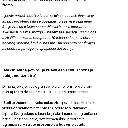
živimo.
Ljudski
mozak
sadrži više od 13 biliona nervnih ćelija koje
imaju sposobnost da se povezuju i prave više veza nego
što je zvezda u Univerzumu. Mozak je pravi instrument
svesnosti. Osim u mozgu, u našem telu postoji 100 miliona
različitih senzornih receptora i 10 triliona sinapsi u okviru
nervnog sistema, što čini naš um 100.000 puta osetljivijim
na unutrašnja, nego na spoljašnja dešavanja
.
Ova činjenica potvrđuje izjavu da većinu spoznaja
dobijamo „iznutra“.
Dimenzije koje nisu ograničene vremenom i prostorom
postaju nam dostupne, ukoliko im pristupamo iznutra.
Ukoliko znamo da svaka čakra zbog svojih karakteristika
vibrira određenom brzinom i na određenoj frekvenciji,
hipotetički gledano u krunskoj čakri imamo neograničenu
brzinu, bez oscilacija, bez vremenskih i prostornih
ograničenja –
i zato možemo da budemo svuda