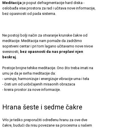
Meditacija
je poput defragmentacije hard diska -
oslobađa vise prostora za rad i učitava nove informacije,
bez opasnosti od pada sistema.
Ne postoji bolji način za otvaranje krunske čakre od
meditacije. Meditacija nam pomaže da zadržimo
sopstveni centar i pri tom lagano učitavamo nove nivoe
svesnosti,
bez opasnosti da nas preplavi njen
beskraj
.
Postoje brojne tehike meditacije. Ono što treba imati na
umu je da je svrha meditacije da:
- umiruje, harmonizuje i energizuje vibracije uma i tela
- čisti um od uobičajenih misaonih obrazaca
- kreira prostor za nove informacije.
Hrana šeste i sedme čakre
Vrlo je teško preporučiti određenu hranu za ove dve
čakre, budući da nisu povezane sa procesma u našem