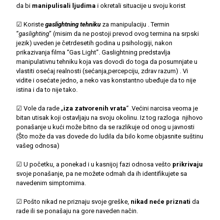
da bi
manipulisali ljudima
i okretali situacije u svoju korist
☑ Koriste
gaslightning tehniku
za manipulaciju . Termin
“
gaslighting
” (misim da ne postoji prevod ovog termina na srpski
jezik) uveden je četrdesetih godina u psihologiji, nakon
prikazivanja filma “Gas Light”. Gaslightning predstavlja
manipulativnu tehniku koja vas dovodi do toga da posumnjate u
vlastiti osećaj realnosti (sećanja,percepciju, zdrav razum) . Vi
vidite i osećate jedno, a neko vas konstantno ubeđuje da to nije
istina i da to nije tako.
☑ Vole da rade „
iza zatvorenih vrata
“ .Većini narcisa veoma je
bitan utisak koji ostavljaju na svoju okolinu. Iz tog razloga njihovo
ponašanje u kući može bitno da se razlikuje od onog u javnosti
(Što može da vas dovede do ludila da bilo kome objasnite suštinu
vašeg odnosa)
☑ U početku, a ponekad i u kasnijoj fazi odnosa vešto
prikrivaju
svoje ponašanje, pa ne možete odmah da ih identifikujete sa
navedenim simptomima.
☑ Pošto nikad ne priznaju svoje greške,
nikad neće priznati
da
rade ili se ponašaju na gore naveden način.