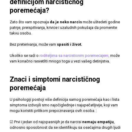
definicijom narcističnog
poremećaja?
Zato što vam spoznaja
da je neko narcis
može uštedeti godine
patnje, preispitivanja, krivice i uzaludnih pokušaja da promenite
takvu osobu.
Bez preterivanja, može vam
spasiti i život.
Ukoliko se radi o
roditeljima sa narcisticnim poremecajem,
može
vam konačno rasvetliti mnogo toga u vezi vašeg detinjstva.
Znaci i simptomi narcističnog
poremećaja
U psihologiji postoji više definicija samog poremećaja kao i lista
simptoma izdvojili smo najočiglednije i najupečatljivije, koji vam
mogu koristiti prilikom prepoznavanja ovih osoba. :
☑ Prvi i jedan od najopasniijih je da narcisi
nemaju empatiju
,
odnosno sposobnost da se identifikuju sa osećajima drugih ljudi