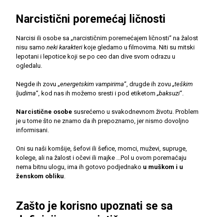
Narcistični poremećaj ličnosti
Narcisi ili osobe sa „narcističnim poremećajem ličnosti“ na žalost
nisu samo
neki karakteri
koje gledamo u filmovima. Niti su mitski
lepotani i lepotice koji se po ceo dan dive svom odrazu u
ogledalu.
Negde ih zovu „
energetskim vampirima
“, drugde ih zovu
„teškim
ljudima
“, kod nas ih možemo sresti i pod etiketom
„baksuzi
“.
Narcistične osobe
susrećemo u svakodnevnom životu. Problem
je u tome što ne znamo da ih prepoznamo, jer nismo dovoljno
informisani.
Oni su naši komšije, šefovi ili šefice, momci, muževi, supruge,
kolege, ali na žalost i očevi ili majke ...Pol u ovom poremaćaju
nema bitnu ulogu, ima ih gotovo podjednako
u muškom i u
ženskom obliku
.
Zašto je korisno upoznati se sa