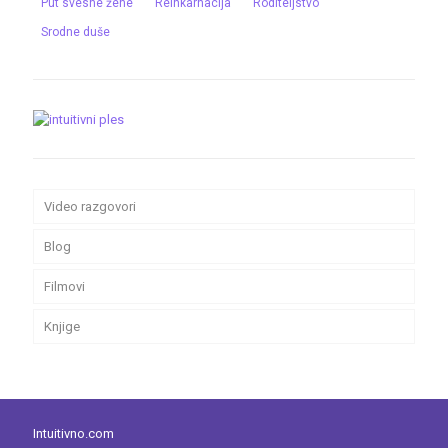
Put svesne žene
Reinkarnacija
Roditeljstvo
Srodne duše
Video razgovori
Blog
Filmovi
Knjige
Intuitivno.com