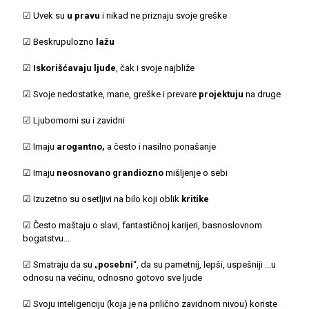
☑ Uvek su
u pravu
i nikad ne priznaju svoje greške
☑ Beskrupulozno
lažu
☑
Iskorišćavaju ljude
, čak i svoje najbliže
☑ Svoje nedostatke, mane, greške i prevare
projektuju
na druge
☑ Ljubomorni su i zavidni
☑ Imaju
arogantno,
a često i nasilno ponašanje
☑ Imaju
neosnovano grandiozno
mišljenje o sebi
☑ Izuzetno su osetljivi na bilo koji oblik
kritike
☑ Često maštaju o slavi, fantastičnoj karijeri, basnoslovnom
bogatstvu...
☑ Smatraju da su „
posebni
“, da su pametnij, lepši, uspešniji ...u
odnosu na većinu, odnosno gotovo sve ljude
☑ Svoju inteligenciju (koja je na prilično zavidnom nivou) koriste