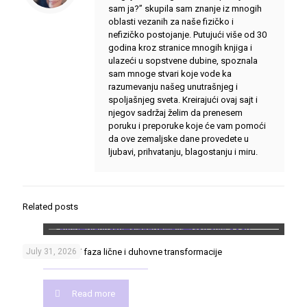
sam ja?” skupila sam znanje iz mnogih
oblasti vezanih za naše fizičko i
nefizičko postojanje. Putujući više od 30
godina kroz stranice mnogih knjiga i
ulazeći u sopstvene dubine, spoznala
sam mnoge stvari koje vode ka
razumevanju našeg unutrašnjeg i
spoljašnjeg sveta. Kreirajući ovaj sajt i
njegov sadržaj želim da prenesem
poruku i preporuke koje će vam pomoći
da ove zemaljske dane provedete u
ljubavi, prihvatanju, blagostanju i miru.
Related posts
Put heroja – 17 faza lične i duhovne transformacije
July 31, 2026
Read more