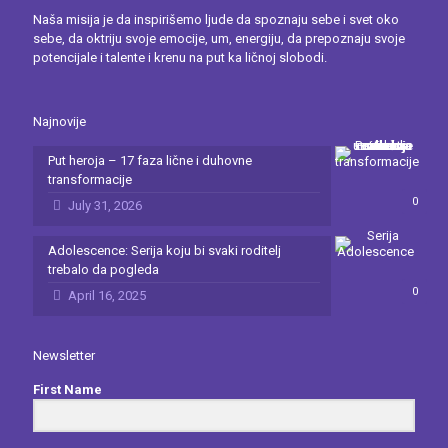
Naša misija je da inspirišemo ljude da spoznaju sebe i svet oko
sebe, da oktriju svoje emocije, um, energiju, da prepoznaju svoje
potencijale i talente i krenu na put ka ličnoj slobodi.
Najnovije
Put heroja – 17 faza lične i duhovne
transformacije
0
July 31, 2026
Adolescence: Serija koju bi svaki roditelj
trebalo da pogleda
0
April 16, 2025
Newsletter
First Name