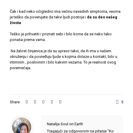
Čak i kad neko očigledno ima većinu navednih simptoma, veoma
je teško da poverujete da takvi ljudi postoje i
da su deo vašeg
života
.
Teško je prihvatiti i priznati sebi i bilo kome da se neko tako
ponaša prema vama.
Na žalost činjenica je da su upravo takvi, da ih ima u našem
okruženju i da povređuju ljude s kojima dolaze u kontakt, bilo u
intimnim , poslovnim i bilo kakvim vezama. To je realnost ovog
poremećaja.
Share
5
Natalija Soul on Earth
Tragajući za odgovorom na pitanje “Ko